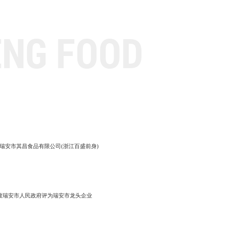
ENG FOOD
立瑞安市其昌食品有限公司(浙江百盛前身)
7月被瑞安市人民政府评为瑞安市龙头企业